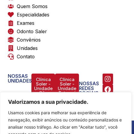
Quem Somos
Especialidades
Exames
Odonto Saler
Convênios
Unidades
Contato
NOSSAS
Clínica
Clínica
UNIDADES
NOSSAS
Soler -
Soler -
REDES
Unidade
Unidade
São
Tatuapé
SOCIAIS
Mateus
Valorizamos a sua privacidade.
Usamos cookies para melhorar sua experiência de
navegação, exibir anúncios ou conteúdo personalizados e
analisar nosso tráfego. Ao clicar em "Aceitar tudo", você
Copyright © 2025 - Clinica Soler - Todos os direitos